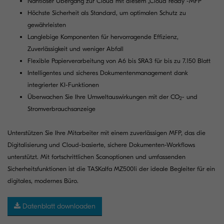
Nahtloser Übergang zur Cloud mit diesem „Cloud ready“-MFP
Höchste Sicherheit als Standard, um optimalen Schutz zu
gewährleisten
Langlebige Komponenten für hervorragende Effizienz,
Zuverlässigkeit und weniger Abfall
Flexible Papierverarbeitung von A6 bis SRA3 für bis zu 7.150 Blatt
Intelligentes und sicheres Dokumentenmanagement dank
integrierter KI-Funktionen
Überwachen Sie Ihre Umweltauswirkungen mit der CO
- und
2
Stromverbrauchsanzeige
Unterstützen Sie Ihre Mitarbeiter mit einem zuverlässigen MFP, das die
Digitalisierung und Cloud-basierte, sichere Dokumenten-Workflows
unterstützt. Mit fortschrittlichen Scanoptionen und umfassenden
Sicherheitsfunktionen ist die TASKalfa MZ5001i der ideale Begleiter für ein
digitales, modernes Büro.
Datenblatt downloaden